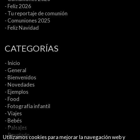
- Felíz 2026
- Tu reportaje de comunión
- Comuniones 2025
- Feliz Navidad
CATEGORÍAS
- Inicio
- General
- Bienvenidos
- Novedades
- Ejemplos
- Food
- Fotografía infantil
- Viajes
- Bebés
- Paisajes
- Revelado
Utilizamos cookies para mejorar la navegación web y